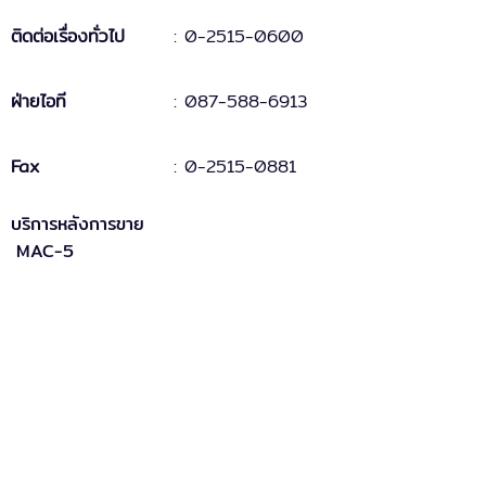
ติดต่อเรื่องทั่วไป
:
0-2515-0600
ฝ่ายไอที
: 087-588-6913
Fax
:
0-2515-0881
บริการหลังการขาย
MAC-5
: support.mac5@doublepine.co.th
MAC-5 Legacy
: support.mac5legacy@doublepine.co.th
ส่วนงานขาย
: sales@doublepine.co.th
บริการวางระบบ