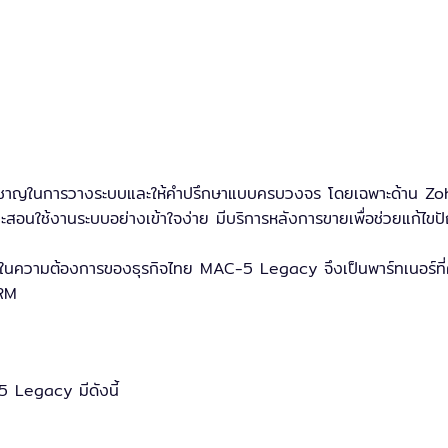
เก็บข้อมูลลูกค้าเท่านั้น แต่ยังสามารถต่อยอดกับ
ERP Program
หร
นถึงองค์กรขนาดใหญ่ที่ต้องการความแม่นยำในกระบวนการทำงาน เชื่อม
ต้องเลือก Zoho CRM จาก MAC-5 Leg
วชาญในการวางระบบและให้คำปรึกษาแบบครบวงจร โดยเฉพาะด้าน Zoho 
สอนใช้งานระบบอย่างเข้าใจง่าย มีบริการหลังการขายเพื่อช่วยแก้ไข
นความต้องการของธุรกิจไทย MAC-5 Legacy จึงเป็นพาร์ทเนอร์ที่คุณ
CRM
์ Zoho CRM และเครื่องมือที่ใช้งานร่วมกัน
 Legacy มีดังนี้