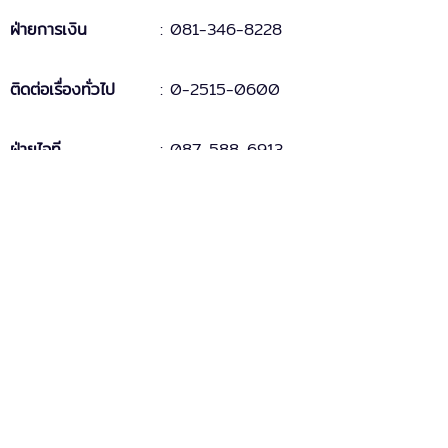
ฝ่ายการเงิน
:
081-346-8228
ติดต่อเรื่องทั่วไป
:
0-2515-0600
ฝ่ายไอที
: 087-588-6913
Fax
:
0-2515-0881
บริการหลังการขาย
MAC-5
: support.mac5@doublepine.co.th
MAC-5 Legacy
: support.mac5legacy@doublepine.co.th
ส่วนงานขาย
: sales@doublepine.co.th