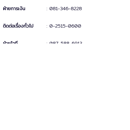
ฝ่ายการเงิน
:
081-346-8228
ติดต่อเรื่องทั่วไป
:
0-2515-0600
ฝ่ายไอที
: 087-588-6913
Fax
:
0-2515-0881
บริการหลังการขาย
MAC-5
: support.mac5@doublepine.co.th
MAC-5 Legacy
: support.mac5legacy@doublepine.co.th
ส่วนงานขาย
: sales@doublepine.co.th