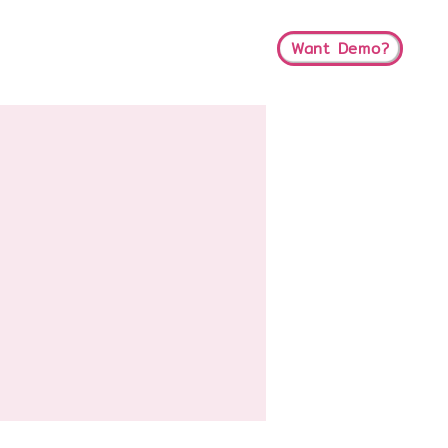
Want Demo?
t
About Us
Blog