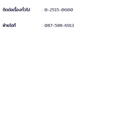
ติดต่อเรื่องทั่วไป
:
0-2515-0600
ฝ่ายไอที
: 087-588-6913
Fax
:
0-2515-0881
บริการหลังการขาย
MAC-5
: support.mac5@doublepine.co.th
MAC-5 Legacy
: support.mac5legacy@doublepine.co.th
ส่วนงานขาย
: sales@doublepine.co.th
บริการวางระบบ