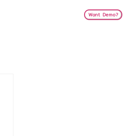
Want Demo?
t
About Us
Blog