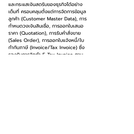
และกระแสเงินสดรับของธุรกิจได้อย่าง
เต็มที่ ครอบคลุมตั้งแต่การจัดการข้อมูล
ลูกค้า (Customer Master Data), การ
กำหนดวงเงินสินเชื่อ, การออกใบเสนอ
ราคา (Quotation), การรับคำสั่งขาย 
(Sales Order), การออกใบแจ้งหนี้/ใบ
กำกับภาษี (Invoice/Tax Invoice) ซึ่ง
รองรับการจัดทำ E-Tax Invoice ตาม
มาตรฐานกรมสรรพากร, การบันทึกการ
รับชำระเงิน, และการติดตามหนี้ค้างชำระ 
ระบบมีรายงานวิเคราะห์อายุลูกหนี้ (AR 
Aging Report) ที่ช่วยให้เห็นภาพรวม
ของลูกหนี้แต่ละราย ทำให้สามารถ
วางแผนการเรียกเก็บเงินได้อย่างมี
กลยุทธ์ ลดความเสี่ยงหนี้สูญ และเสริม
สร้างสภาพคล่องให้กับกิจการ
สรุปบทความ