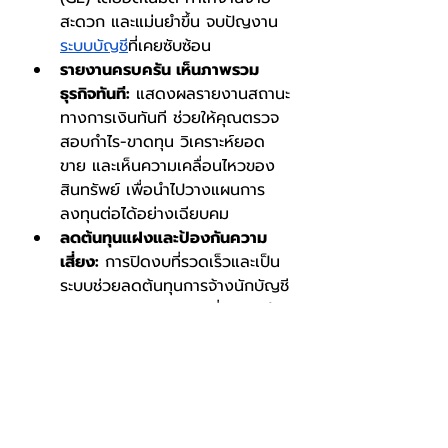
สะดวก และแม่นยำขึ้น จบปัญงาน
ระบบบัญชี
ที่เคยซับซ้อน
รายงานครบครัน เห็นภาพรวม
ธุรกิจทันที:
 แสดงผลรายงานสถานะ
ทางการเงินทันที ช่วยให้คุณตรวจ
สอบกำไร-ขาดทุน วิเคราะห์ยอด
ขาย และเห็นความเคลื่อนไหวของ
สินทรัพย์ เพื่อนำไปวางแผนการ
ลงทุนต่อได้อย่างเฉียบคม
ลดต้นทุนแฝงและป้องกันความ
เสี่ยง:
 การปิดงบที่รวดเร็วและเป็น
ระบบช่วยลดต้นทุนการจ้างนักบัญชี
ภายนอก และลดความเสี่ยงจากข้อ
ผิดพลาดที่อาจนำไปสู่ค่าปรับราคา
แพง ที่สำคัญ การเก็บข้อมูลไว้ใน
ระบบที่ปลอดภัยยังช่วยป้องกัน
ข้อมูลรั่วไหลหรือการทุจริตได้อีก
ด้วย